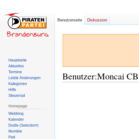
Benutzerseite
Diskussion
Hauptseite
Aktuelles
Termine
Benutzer
:
Moncai CB
Letzte Änderungen
Kategorien
Hilfe
Zur
Zur
Steuerrad
Navigation
Suche
springen
springen
Homepage
Webblog
Kalender
Dudle (Selectorrr)
Mumble
Pad