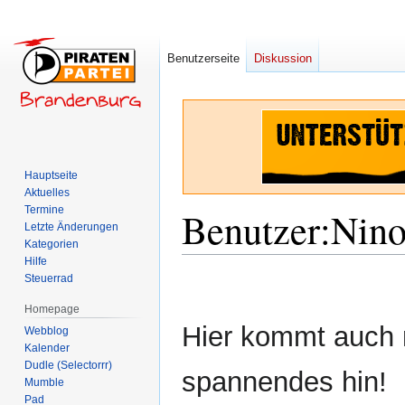
Benutzerseite
Diskussion
Hauptseite
Aktuelles
Termine
Benutzer
:
Nino
Letzte Änderungen
Kategorien
Hilfe
Zur
Zur
Steuerrad
Navigation
Suche
Homepage
springen
springen
Hier kommt auch
Webblog
Kalender
Dudle (Selectorrr)
spannendes hin!
Mumble
Pad