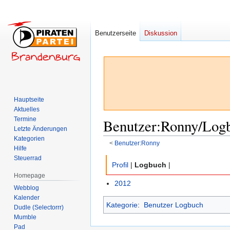
Benutzerseite
Diskussion
Hauptseite
Aktuelles
Termine
Benutzer
:
Ronny/Log
Letzte Änderungen
Kategorien
<
Benutzer:Ronny
Hilfe
Steuerrad
Zur
Zur
Profil
|
Logbuch
|
Navigation
Suche
Homepage
springen
springen
2012
Webblog
Kalender
Kategorie
:
Benutzer Logbuch
Dudle (Selectorrr)
Mumble
Pad