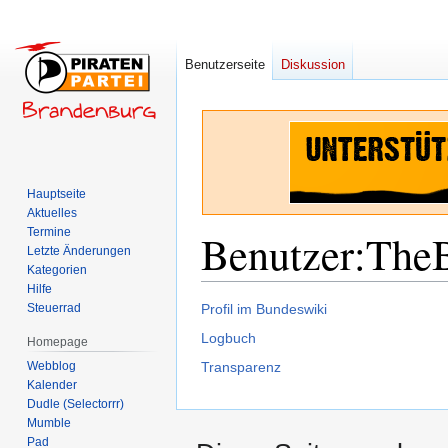
Benutzerseite
Diskussion
Hauptseite
Aktuelles
Termine
Benutzer
:
The
Letzte Änderungen
Kategorien
Hilfe
Zur
Zur
Steuerrad
Profil im Bundeswiki
Navigation
Suche
Logbuch
Homepage
springen
springen
Webblog
Transparenz
Kalender
Dudle (Selectorrr)
Mumble
Pad