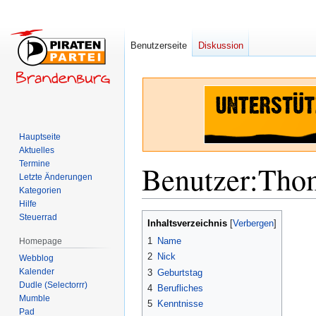
Benutzerseite
Diskussion
Hauptseite
Aktuelles
Termine
Benutzer
:
Tho
Letzte Änderungen
Kategorien
Hilfe
Zur
Zur
Steuerrad
Inhaltsverzeichnis
Navigation
Suche
1
Name
Homepage
springen
springen
2
Nick
Webblog
Kalender
3
Geburtstag
Dudle (Selectorrr)
4
Berufliches
Mumble
5
Kenntnisse
Pad