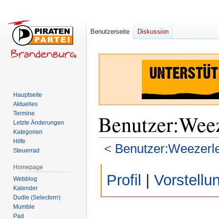
Benutzerseite
Diskussion
Hauptseite
Aktuelles
Termine
Benutzer
:
Weez
Letzte Änderungen
Kategorien
Hilfe
<
Benutzer:Weezerl
Steuerrad
Homepage
Zur
Zur
Profil
|
Vorstellu
Webblog
Navigation
Suche
Kalender
springen
springen
Dudle (Selectorrr)
Mumble
Pad