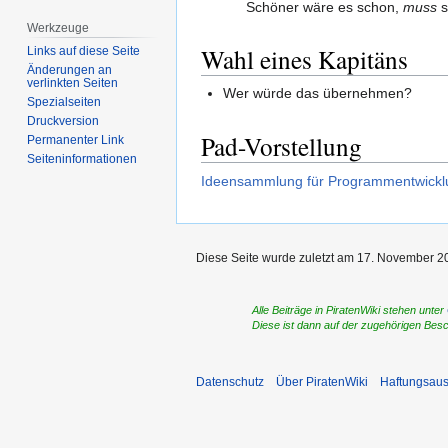
Schöner wäre es schon,
muss
s
Werkzeuge
Wahl eines Kapitäns
Links auf diese Seite
Änderungen an
verlinkten Seiten
Wer würde das übernehmen?
Spezialseiten
Druckversion
Pad-Vorstellung
Permanenter Link
Seiten­­informationen
Ideensammlung für Programmentwicklung
Diese Seite wurde zuletzt am 17. November 20
Alle Beiträge in PiratenWiki stehen unter
Diese ist dann auf der zugehörigen Bes
Datenschutz
Über PiratenWiki
Haftungsaus