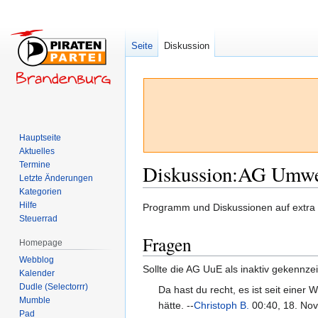
Seite
Diskussion
Hauptseite
Aktuelles
Termine
Diskussion
:
AG Umwel
Letzte Änderungen
Kategorien
Hilfe
Zur
Zur
Programm und Diskussionen auf extra S
Steuerrad
Navigation
Suche
springen
springen
Fragen
Homepage
Webblog
Sollte die AG UuE als inaktiv gekennzei
Kalender
Dudle (Selectorrr)
Da hast du recht, es ist seit einer
Mumble
hätte. --
Christoph B.
00:40, 18. Nov
Pad