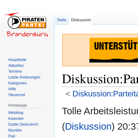
Seite
Diskussion
Hauptseite
Aktuelles
Termine
Diskussion
:
Pa
Letzte Änderungen
Kategorien
Hilfe
<
Diskussion:Parteit
Steuerrad
Homepage
Zur
Zur
Tolle Arbeitsleist
Webblog
Navigation
Suche
Kalender
springen
springen
(
Diskussion
) 20:3
Dudle (Selectorrr)
Mumble
Pad