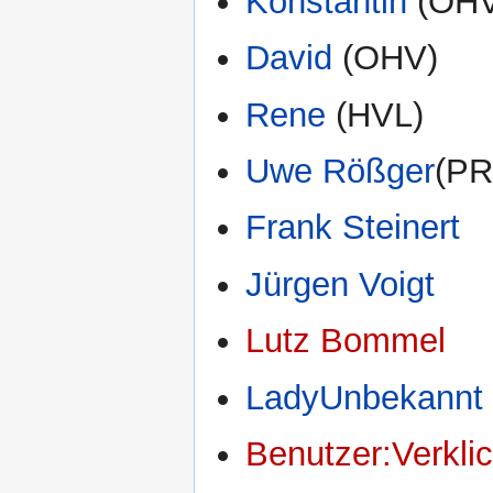
Konstantin
(OHV
David
(OHV)
Rene
(HVL)
Uwe Rößger
(PR
Frank Steinert
Jürgen Voigt
Lutz Bommel
LadyUnbekannt
Benutzer:Verkli