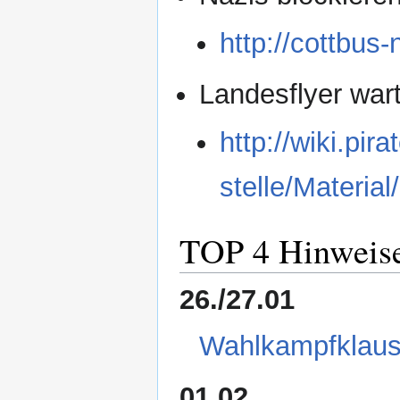
http://cottbus-n
Landesflyer war
http://wiki.p
stelle/Material
TOP 4 Hinweis
26./27.01
Wahlkampfklaus
01.02.