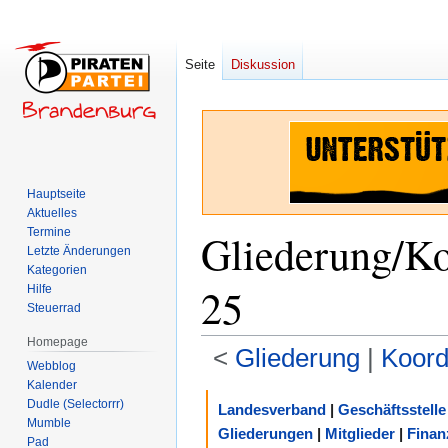
Seite
Diskussion
Hauptseite
Aktuelles
Termine
Gliederung/Ko
Letzte Änderungen
Kategorien
25
Hilfe
Steuerrad
Homepage
<
Gliederung
‎ |
Koord
Webblog
Kalender
Zur
Zur
Dudle (Selectorrr)
Landesverband
|
Geschäftsstelle
Navigation
Suche
Mumble
Gliederungen
|
Mitglieder
|
Finan
Pad
springen
springen