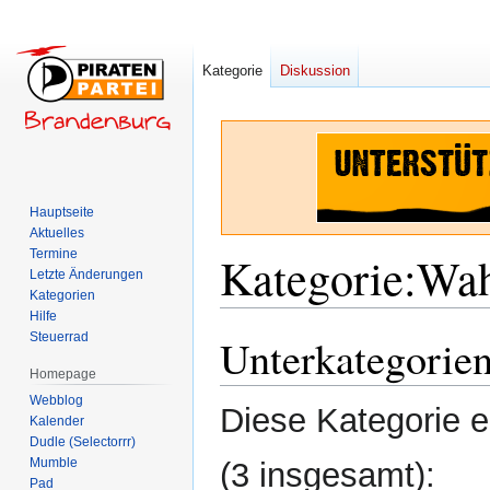
Kategorie
Diskussion
Hauptseite
Aktuelles
Termine
Kategorie
:
Wah
Letzte Änderungen
Kategorien
Hilfe
Steuerrad
Unterkategorie
Zur
Zur
Navigation
Suche
Homepage
springen
springen
Webblog
Diese Kategorie e
Kalender
Dudle (Selectorrr)
Mumble
(3 insgesamt):
Pad