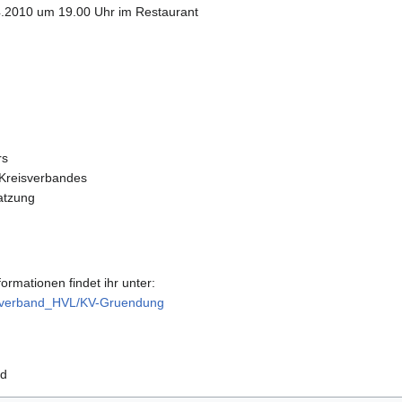
4.2010 um 19.00 Uhr im Restaurant
rs
 Kreisverbandes
atzung
rmationen findet ihr unter:
eisverband_HVL/KV-Gruendung
nd