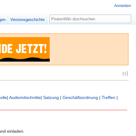
Anmelden
Suche
igen
Versionsgeschichte
olle
|
Audiomitschnitte
|
Satzung
|
Geschäftsordnung
|
Treffen
|
and einladen.