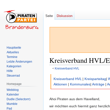
Seite
Diskussion
Hauptseite
Aktuelles
Termine
Kreisverband HVL/E
Letzte Änderungen
Kategorien
<
Kreisverband HVL
Hilfe
Steuerrad
Zur
Zur
Kreisverband HVL
|
Kreisparteitag
|
W
Navigation
Suche
Homepage
Aktionen
|
Kommunales
|
Anträge
|
A
springen
springen
Webblog
Kalender
Ahoi Piraten aus dem Havelland,
Dudle (Selectorrr)
Mumble
wir möchten euch hiermit ganz herzli
Pad