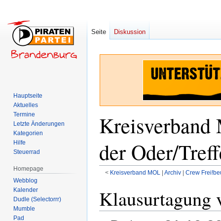
Seite
Diskussion
Hauptseite
Aktuelles
Termine
Kreisverband 
Letzte Änderungen
Kategorien
der Oder/Tref
Hilfe
Steuerrad
Homepage
<
Kreisverband MOL
‎ |
Archiv
‎ |
Crew Frei!be
Webblog
Zur
Zur
Klausurtagung 
Kalender
Dudle (Selectorrr)
Navigation
Suche
Mumble
springen
springen
Pad