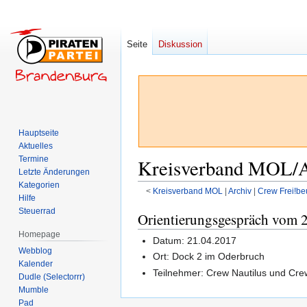
Seite
Diskussion
Hauptseite
Aktuelles
Termine
Kreisverband MOL/Ar
Letzte Änderungen
Kategorien
<
Kreisverband MOL
‎ |
Archiv
‎ |
Crew Frei!be
Hilfe
Steuerrad
Zur
Zur
Orientierungsgespräch vom 
Navigation
Suche
Homepage
Datum: 21.04.2017
springen
springen
Webblog
Ort: Dock 2 im Oderbruch
Kalender
Teilnehmer: Crew Nautilus und Cre
Dudle (Selectorrr)
Mumble
Pad