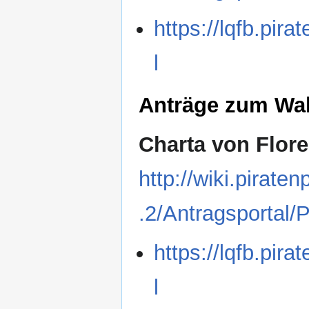
https://lqfb.pira
l
Anträge zum W
Charta von Flor
http://wiki.pirat
.2/Antragsportal/
https://lqfb.pira
l