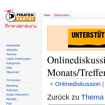
Seite
Diskussion
Hauptseite
Aktuelles
Termine
Onlinediskuss
Letzte Änderungen
Kategorien
Monats/Treffe
Hilfe
Steuerrad
Homepage
<
Onlinediskussion
‎ 
Webblog
Kalender
Zur
Zur
Dudle (Selectorrr)
Zurück zu
Thema 
Navigation
Suche
Mumble
Pad
springen
springen