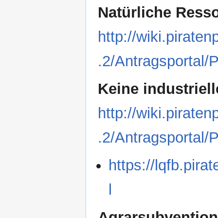
Natürliche Ress
http://wiki.pirat
.2/Antragsportal/
Keine industriel
http://wiki.pirat
.2/Antragsportal/
https://lqfb.pira
l
Agrarsubventio