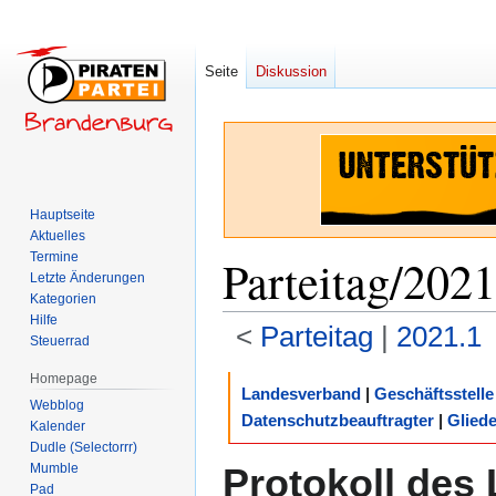
Seite
Diskussion
Hauptseite
Aktuelles
Termine
Parteitag/2021
Letzte Änderungen
Kategorien
Hilfe
<
Parteitag
‎ |
2021.1
Steuerrad
Homepage
Zur
Zur
Landesverband
|
Geschäftsstelle
Webblog
Navigation
Suche
Datenschutzbeauftragter
|
Glied
Kalender
springen
springen
Dudle (Selectorrr)
Mumble
Protokoll des 
Pad