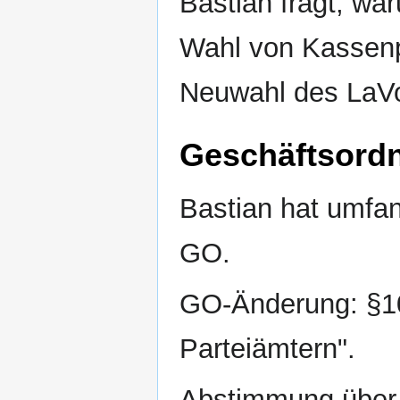
Bastian fragt, w
Wahl von Kassenpr
Neuwahl des LaVo
Geschäftsord
Bastian hat umfa
GO.
GO-Änderung: §10
Parteiämtern".
Abstimmung über 