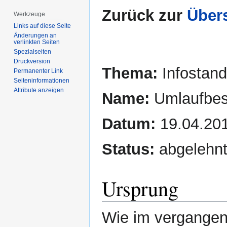
Zurück zur
Übers
Werkzeuge
Links auf diese Seite
Änderungen an
verlinkten Seiten
Spezialseiten
Druckversion
Thema:
Infostan
Permanenter Link
Seiten­­informationen
Attribute anzeigen
Name:
Umlaufbes
Datum:
19.04.20
Status:
abgelehn
Ursprung
Wie im vergangene