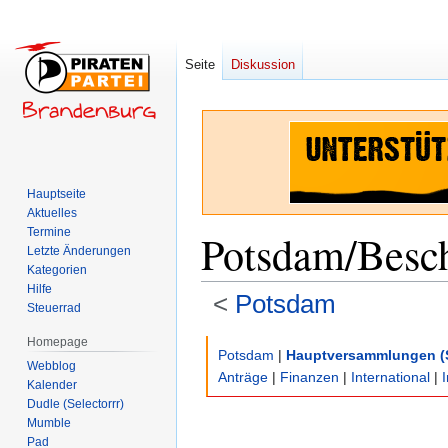
Seite
Diskussion
Hauptseite
Aktuelles
Termine
Potsdam/Besc
Letzte Änderungen
Kategorien
Hilfe
<
Potsdam
Steuerrad
Homepage
Zur
Zur
Potsdam
|
Hauptversammlungen (
Webblog
Navigation
Suche
Anträge
|
Finanzen
|
International
|
Kalender
springen
springen
Dudle (Selectorrr)
Mumble
Pad