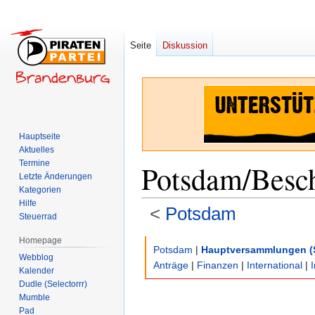
Seite
Diskussion
Hauptseite
Aktuelles
Termine
Potsdam/Besc
Letzte Änderungen
Kategorien
Hilfe
<
Potsdam
Steuerrad
Homepage
Zur
Zur
Potsdam
|
Hauptversammlungen (
Webblog
Navigation
Suche
Anträge
|
Finanzen
|
International
|
Kalender
springen
springen
Dudle (Selectorrr)
Mumble
Pad