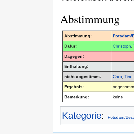
Abstimmung
Abstimmung:
Potsdam/B
Dafür:
Christoph
,
Dagegen:
Enthaltung:
nicht abgestimmt:
Caro
,
Tino
Ergebnis:
angenomm
Bemerkung:
keine
Kategorie
:
Potsdam/Bes