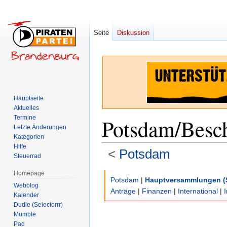
Seite
Diskussion
Hauptseite
Aktuelles
Termine
Potsdam/Besc
Letzte Änderungen
Kategorien
Hilfe
<
Potsdam
Steuerrad
Homepage
Zur
Zur
Potsdam
|
Hauptversammlungen (
Webblog
Navigation
Suche
Anträge
|
Finanzen
|
International
|
Kalender
springen
springen
Dudle (Selectorrr)
Mumble
Pad