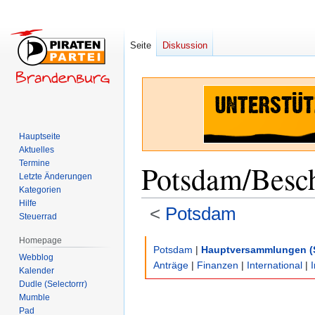
Seite
Diskussion
Hauptseite
Aktuelles
Termine
Potsdam/Besc
Letzte Änderungen
Kategorien
Hilfe
<
Potsdam
Steuerrad
Homepage
Zur
Zur
Potsdam
|
Hauptversammlungen (
Webblog
Navigation
Suche
Anträge
|
Finanzen
|
International
|
Kalender
springen
springen
Dudle (Selectorrr)
Mumble
Pad