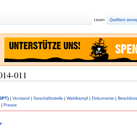
Lesen
Quelltext anze
014-011
SPT)
|
Vorstand
|
Geschäftsstelle
|
Wahlkampf
|
Dokumente
|
Beschlüs
|
Presse
e