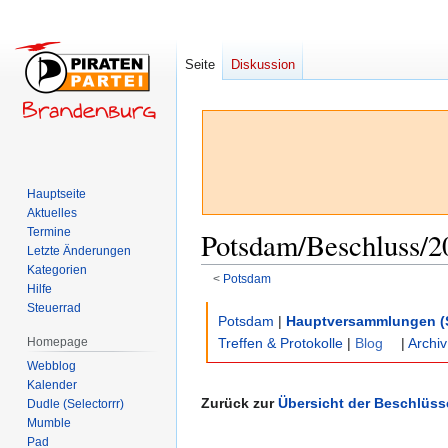
Seite
Diskussion
Hauptseite
Aktuelles
Termine
Potsdam/Beschluss/2
Letzte Änderungen
Kategorien
<
Potsdam
Hilfe
Steuerrad
Zur
Zur
Potsdam
|
Hauptversammlungen (
Navigation
Suche
Homepage
Treffen & Protokolle
|
Blog
|
Archiv
springen
springen
Webblog
Kalender
Zurück zur
Übersicht der Beschlüss
Dudle (Selectorrr)
Mumble
Pad