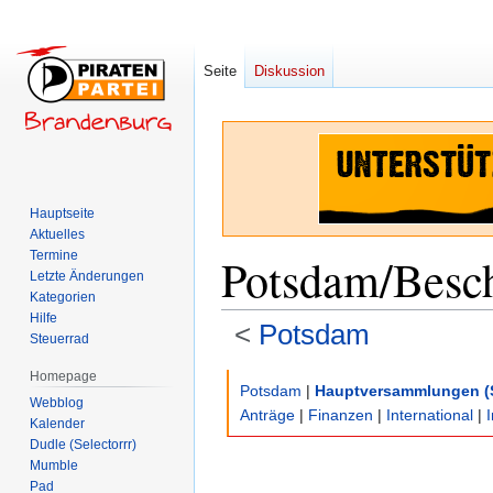
Seite
Diskussion
Hauptseite
Aktuelles
Termine
Potsdam/Besc
Letzte Änderungen
Kategorien
Hilfe
<
Potsdam
Steuerrad
Homepage
Zur
Zur
Potsdam
|
Hauptversammlungen (
Webblog
Navigation
Suche
Anträge
|
Finanzen
|
International
|
Kalender
springen
springen
Dudle (Selectorrr)
Mumble
Pad