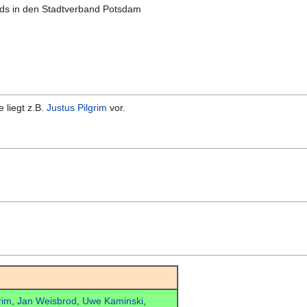
ds in den Stadtverband Potsdam
 liegt z.B.
Justus Pilgrim
vor.
rim
,
Jan Weisbrod
,
Uwe Kaminski
,