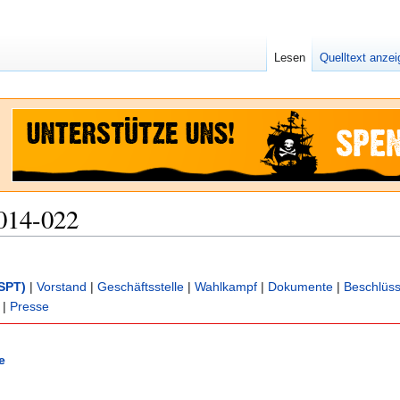
Lesen
Quelltext anze
014-022
SPT)
|
Vorstand
|
Geschäftsstelle
|
Wahlkampf
|
Dokumente
|
Beschlüs
|
Presse
e