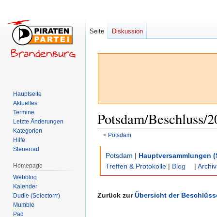
Seite
Diskussion
Hauptseite
Aktuelles
Termine
Potsdam/Beschluss/2
Letzte Änderungen
Kategorien
<
Potsdam
Hilfe
Steuerrad
Zur
Zur
Potsdam
|
Hauptversammlungen (
Navigation
Suche
Homepage
Treffen & Protokolle
|
Blog
|
Archiv
springen
springen
Webblog
Kalender
Zurück zur
Übersicht der Beschlüss
Dudle (Selectorrr)
Mumble
Pad