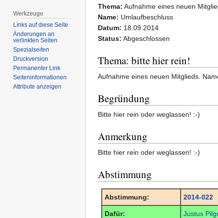
Thema:
Aufnahme eines neuen Mitglie
Werkzeuge
Name:
Umlaufbeschluss
Links auf diese Seite
Datum:
18.09.2014
Änderungen an
Status:
Abgeschlossen
verlinkten Seiten
Spezialseiten
Thema: bitte hier rein!
Druckversion
Permanenter Link
Aufnahme eines neuen Mitglieds. Name
Seiten­­informationen
Attribute anzeigen
Begründung
Bitte hier rein oder weglassen! :-)
Anmerkung
Bitte hier rein oder weglassen! :-)
Abstimmung
Abstimmung:
2014-022
Dafür:
Justus Pilg