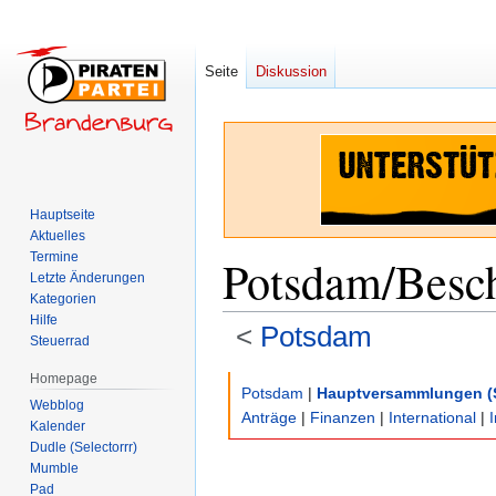
Seite
Diskussion
Hauptseite
Aktuelles
Termine
Potsdam/Besc
Letzte Änderungen
Kategorien
Hilfe
<
Potsdam
Steuerrad
Homepage
Zur
Zur
Potsdam
|
Hauptversammlungen (
Webblog
Navigation
Suche
Anträge
|
Finanzen
|
International
|
Kalender
springen
springen
Dudle (Selectorrr)
Mumble
Pad