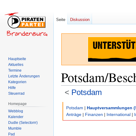
Seite
Diskussion
Hauptseite
Aktuelles
Termine
Potsdam/Besc
Letzte Änderungen
Kategorien
Hilfe
<
Potsdam
Steuerrad
Homepage
Zur
Zur
Potsdam
|
Hauptversammlungen (
Webblog
Navigation
Suche
Anträge
|
Finanzen
|
International
|
Kalender
springen
springen
Dudle (Selectorrr)
Mumble
Pad