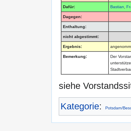
Dafür:
Bastian
,
Fr
Dagegen:
Enthaltung:
nicht abgestimmt:
Ergebnis:
angenomm
Bemerkung:
Der Vorstan
unterstütze
Stadtverba
siehe Vorstandss
Kategorie
:
Potsdam/Bes