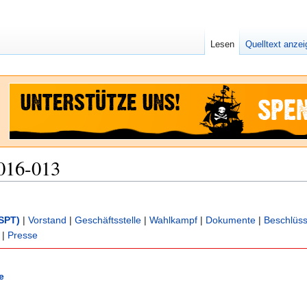
Lesen
Quelltext anze
016-013
SPT)
|
Vorstand
|
Geschäftsstelle
|
Wahlkampf
|
Dokumente
|
Beschlüs
|
Presse
e