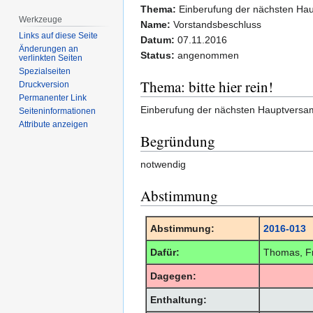
Thema:
Einberufung der nächsten Hau
Werkzeuge
Name:
Vorstandsbeschluss
Links auf diese Seite
Datum:
07.11.2016
Änderungen an
Status:
angenommen
verlinkten Seiten
Spezialseiten
Thema: bitte hier rein!
Druckversion
Permanenter Link
Einberufung der nächsten Hauptversam
Seiten­­informationen
Attribute anzeigen
Begründung
notwendig
Abstimmung
Abstimmung:
2016-013
Dafür:
Thomas, Fr
Dagegen:
Enthaltung: