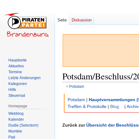
Seite
Diskussion
Hauptseite
Aktuelles
Termine
Potsdam/Beschluss/2
Letzte Änderungen
Kategorien
<
Potsdam
Hilfe
Steuerrad
Zur
Zur
Potsdam
|
Hauptversammlungen (
Navigation
Suche
Homepage
Treffen & Protokolle
|
Blog
|
Archiv
springen
springen
Webblog
Kalender
Zurück zur
Übersicht der Beschlüss
Dudle (Selectorrr)
Mumble
Pad