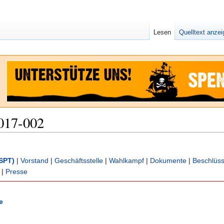
Lesen
Quelltext anze
017-002
SPT)
|
Vorstand
|
Geschäftsstelle
|
Wahlkampf
|
Dokumente
|
Beschlüs
|
Presse
e