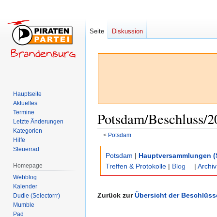
Seite
Diskussion
Hauptseite
Aktuelles
Termine
Potsdam/Beschluss/2
Letzte Änderungen
Kategorien
<
Potsdam
Hilfe
Steuerrad
Zur
Zur
Potsdam
|
Hauptversammlungen (
Navigation
Suche
Homepage
Treffen & Protokolle
|
Blog
|
Archiv
springen
springen
Webblog
Kalender
Zurück zur
Übersicht der Beschlüss
Dudle (Selectorrr)
Mumble
Pad