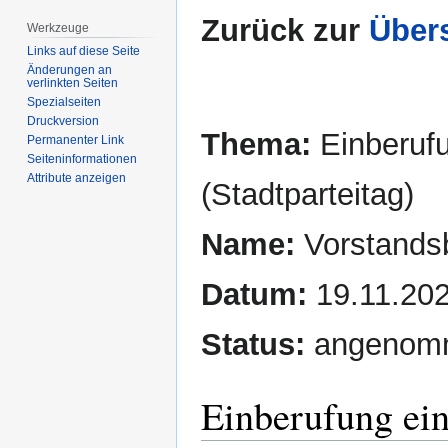
Zurück zur
Übers
Werkzeuge
Links auf diese Seite
Änderungen an
verlinkten Seiten
Spezialseiten
Druckversion
Thema:
Einberuf
Permanenter Link
Seiten­­informationen
Attribute anzeigen
(Stadtparteitag)
Name:
Vorstands
Datum:
19.11.20
Status:
angenom
Einberufung ein