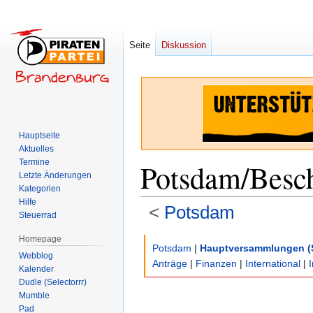
Seite
Diskussion
Hauptseite
Aktuelles
Termine
Potsdam/Besc
Letzte Änderungen
Kategorien
Hilfe
<
Potsdam
Steuerrad
Homepage
Zur
Zur
Potsdam
|
Hauptversammlungen (
Webblog
Navigation
Suche
Anträge
|
Finanzen
|
International
|
Kalender
springen
springen
Dudle (Selectorrr)
Mumble
Pad