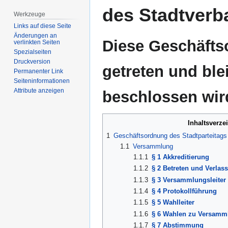
des Stadtver
Werkzeuge
Links auf diese Seite
Änderungen an
Diese Geschäftso
verlinkten Seiten
Spezialseiten
Druckversion
getreten und blei
Permanenter Link
Seiten­­informationen
Attribute anzeigen
beschlossen wir
Inhaltsverze
1
Geschäftsordnung des Stadtparteitags
1.1
Versammlung
1.1.1
§ 1 Akkreditierung
1.1.2
§ 2 Betreten und Verla
1.1.3
§ 3 Versammlungsleiter
1.1.4
§ 4 Protokollführung
1.1.5
§ 5 Wahlleiter
1.1.6
§ 6 Wahlen zu Versamm
1.1.7
§ 7 Abstimmung