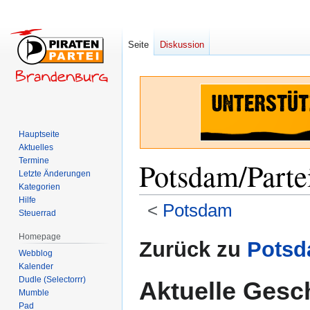
Seite
Diskussion
Hauptseite
Aktuelles
Termine
Potsdam/Parte
Letzte Änderungen
Kategorien
Hilfe
<
Potsdam
Steuerrad
Homepage
Zur
Zur
Zurück zu
Pots
Webblog
Navigation
Suche
Kalender
springen
springen
Dudle (Selectorrr)
Aktuelle Gesc
Mumble
Pad