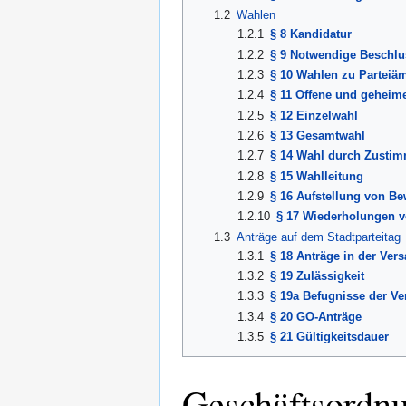
1.2
Wahlen
1.2.1
§ 8 Kandidatur
1.2.2
§ 9 Notwendige Beschl
1.2.3
§ 10 Wahlen zu Parteiä
1.2.4
§ 11 Offene und geheim
1.2.5
§ 12 Einzelwahl
1.2.6
§ 13 Gesamtwahl
1.2.7
§ 14 Wahl durch Zustim
1.2.8
§ 15 Wahlleitung
1.2.9
§ 16 Aufstellung von B
1.2.10
§ 17 Wiederholungen 
1.3
Anträge auf dem Stadtparteitag
1.3.1
§ 18 Anträge in der Ve
1.3.2
§ 19 Zulässigkeit
1.3.3
§ 19a Befugnisse der V
1.3.4
§ 20 GO-Anträge
1.3.5
§ 21 Gültigkeitsdauer
Geschäftsordnu