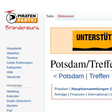
Seite
Diskussion
Hauptseite
Aktuelles
Termine
Potsdam/Treff
Letzte Änderungen
Kategorien
Hilfe
<
Potsdam
‎ |
Treffen
Steuerrad
Homepage
Zur
Zur
Potsdam
|
Hauptversammlungen (
Webblog
Navigation
Suche
Anträge
|
Finanzen
|
International
|
Kalender
springen
springen
Dudle (Selectorrr)
Mumble
Pad