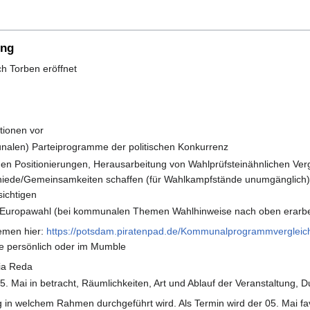
ung
h Torben eröffnet
tionen vor
unalen) Parteiprogramme der politischen Konkurrenz
chen Positionierungen, Herausarbeitung von Wahlprüfsteinähnlichen Ver
iede/Gemeinsamkeiten schaffen (für Wahlkampfstände unumgänglich) 
ichtigen
ur Europawahl (bei kommunalen Themen Wahlhinweise nach oben erarbei
emen hier:
https://potsdam.piratenpad.de/Kommunalprogrammvergleic
he persönlich oder im Mumble
lia Reda
 Mai in betracht, Räumlichkeiten, Art und Ablauf der Veranstaltung, D
ng in welchem Rahmen durchgeführt wird. Als Termin wird der 05. Mai favo