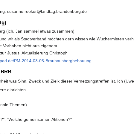
zung: susanne.reeker@landtag.brandenburg.de
lg)
rg (ich, Jan sammel etwas zusammen)
d wir als Stadtverband möchten gern wissen wie Wuchermieten verh
che Vorhaben nicht aus eigenem
tur Justus, Aktualisierung Christoph
tenpad.de/PM-2014-03-05-Brauhausbergbebauung
a BRB
heit was Sinn, Zweck und Zielk dieser Vernetzungstreffen ist. Ich (Uw
re einrichten.
onale Themen)
?", "Welche gemeinsamen Aktionen?"