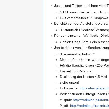
Justus und Torben berichten vom Tr
SJR konzentriert sich auf Kommu
LJR veranstalten zur Europawa
Berichte von der Aufstellungsvers
"Erstaunlich Friedliche" Athmos
Für gemeinsamen Wahlkreis (Direkt
Gebiet: Ganz Pdm + ein bissch
Jan berichtet von der Sondersitzu
"Parlament ist hübsch"
Man darf nur hinein, wenn ang
Für die Haushalte von 4200 Pe
Derzeit 750 Personen
Deckelung der Kosten 4,5 Mrd
siehe unten!
Dokumente:
https://ber.piratenf
Bericht zu den Hintergründen (Z
** epub:
http://redmine.piratenf
** pdf:
http://redmine.piratenfr