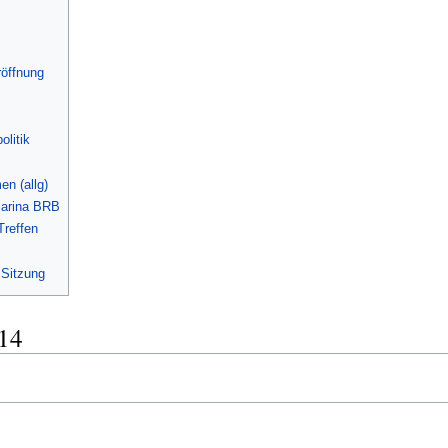
öffnung
litik
n (allg)
Marina BRB
reffen
 Sitzung
014