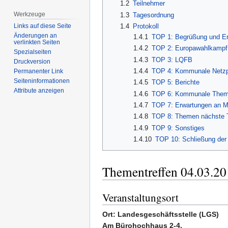
1.2
Teilnehmer
Werkzeuge
1.3
Tagesordnung
1.4
Protokoll
Links auf diese Seite
Änderungen an
1.4.1
TOP 1: Begrüßung und Er
verlinkten Seiten
1.4.2
TOP 2: Europawahlkampf
Spezialseiten
1.4.3
TOP 3: LQFB
Druckversion
1.4.4
TOP 4: Kommunale Netzpo
Permanenter Link
Seiten­­informationen
1.4.5
TOP 5: Berichte
Attribute anzeigen
1.4.6
TOP 6: Kommunale Theme
1.4.7
TOP 7: Erwartungen an 
1.4.8
TOP 8: Themen nächste T
1.4.9
TOP 9: Sonstiges
1.4.10
TOP 10: Schließung der
Thementreffen 04.03.2
Veranstaltungsort
Ort: Landesgeschäftsstelle (LGS)
Am Bürohochhaus 2-4,