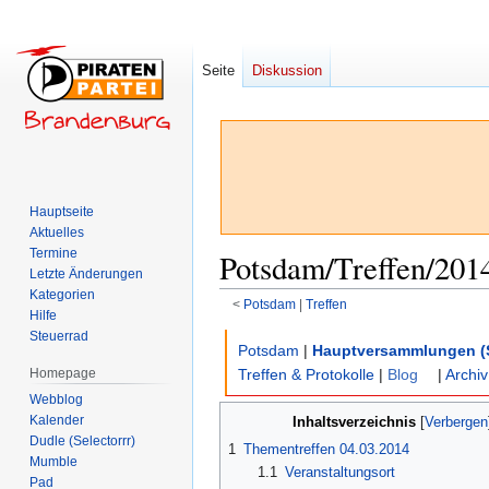
Seite
Diskussion
Hauptseite
Aktuelles
Termine
Potsdam/Treffen/201
Letzte Änderungen
Kategorien
<
Potsdam
‎ |
Treffen
Hilfe
Steuerrad
Zur
Zur
Potsdam
|
Hauptversammlungen (
Navigation
Suche
Homepage
Treffen & Protokolle
|
Blog
|
Archiv
springen
springen
Webblog
Kalender
Inhaltsverzeichnis
Dudle (Selectorrr)
1
Thementreffen 04.03.2014
Mumble
1.1
Veranstaltungsort
Pad