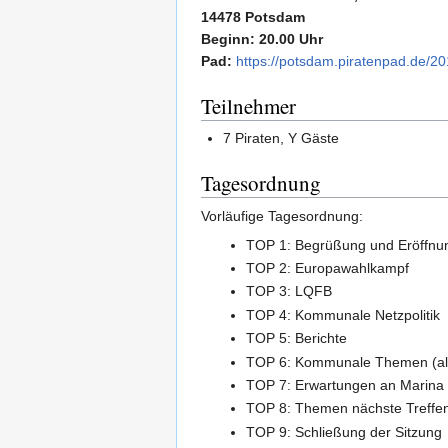
14478 Potsdam
Beginn: 20.00 Uhr
Pad:
https://potsdam.piratenpad.de/2
Teilnehmer
7 Piraten, Y Gäste
Tagesordnung
Vorläufige Tagesordnung:
TOP 1: Begrüßung und Eröffnu
TOP 2: Europawahlkampf
TOP 3: LQFB
TOP 4: Kommunale Netzpolitik
TOP 5: Berichte
TOP 6: Kommunale Themen (al
TOP 7: Erwartungen an Marina
TOP 8: Themen nächste Treffe
TOP 9: Schließung der Sitzung