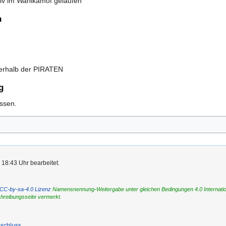
tiv im Wahlkamof gelaufen
n
nerhalb der PIRATEN
g
ssen.
 18:43 Uhr bearbeitet.
CC-by-sa-4.0 Lizenz
Namensnennung-Weitergabe unter gleichen Bedingungen 4.0 International
chreibungsseite vermerkt.
schluss