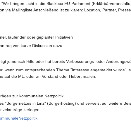
"Wir bringen Licht in die Blackbox EU-Parlament (Erklärbärveranstalt
n via Mailingliste Anschließend ist zu klären: Location, Partner, Presse
er, laufender oder geplanter Initiativen
rantrag vor, kurze Diskussion dazu
tigt jemensch Hilfe oder hat bereits Verbesserungs- oder Änderungs
r, wenn zum entsprechenden Thema "Interesse angemeldet wurde", es 
 auf die ML, oder an Vorstand oder Hubert mailen.
trägen zur kommunalen Netzpolitik
es "Bürgernetzes in Linz" (Bürgerhosting) und verweist auf weitere B
inzelanträge zerlegen
KommunaleNetzpolitik