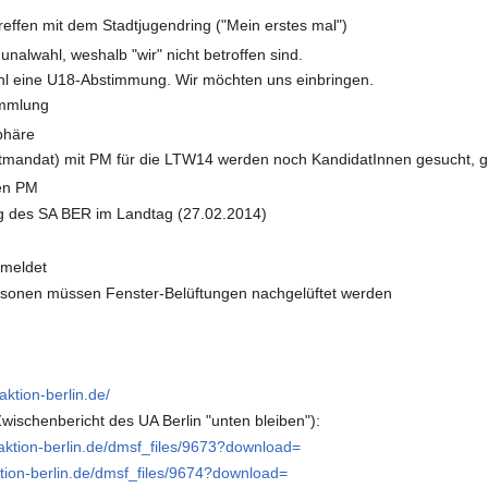
effen mit dem Stadtjugendring ("Mein erstes mal")
nalwahl, weshalb "wir" nicht betroffen sind.
hl eine U18-Abstimmung. Wir möchten uns einbringen.
ammlung
phäre
mandat) mit PM für die LTW14 werden noch KandidatInnen gesucht, gi
en PM
ng des SA BER im Landtag (27.02.2014)
emeldet
rsonen müssen Fenster-Belüftungen nachgelüftet werden
raktion-berlin.de/
wischenbericht des UA Berlin "unten bleiben"):
raktion-berlin.de/dmsf_files/9673?download=
aktion-berlin.de/dmsf_files/9674?download=