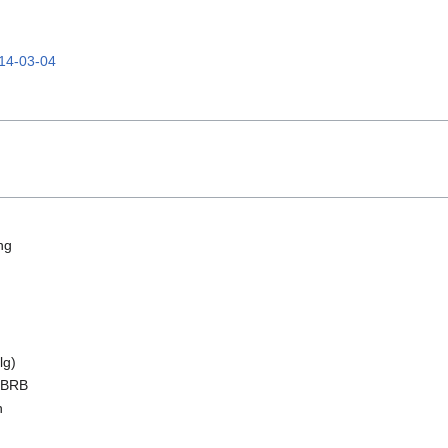
014-03-04
ng
lg)
 BRB
n