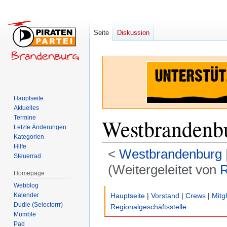
Seite
Diskussion
Hauptseite
Aktuelles
Termine
Westbrandenb
Letzte Änderungen
Kategorien
Hilfe
<
Westbrandenburg
‎
Steuerrad
(Weitergeleitet von
R
Homepage
Webblog
Zur
Zur
Kalender
Hauptseite
|
Vorstand
|
Crews
|
Mitg
Navigation
Suche
Dudle (Selectorrr)
Regionalgeschäftsstelle
springen
springen
Mumble
Pad