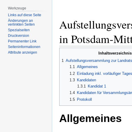
Werkzeuge
Links auf diese Seite
Aufstellungsve
Änderungen an
verlinkten Seiten
Spezialseiten
in Potsdam-Mit
Druckversion
Permanenter Link
Seiten­­informationen
Attribute anzeigen
Inhaltsverzeichnis
1
Aufstellungsversammlung zur Landrat
1.1
Allgemeines
1.2
Einladung inkl. vorläufiger Tage
1.3
Kandidaten
1.3.1
Kandidat 1
1.4
Kandidaten für Versammlungsä
1.5
Protokoll
Allgemeines