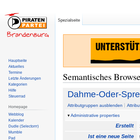
Spezialseite
Hauptseite
Aktuelles
Termine
Semantisches Brows
Letzte Änderungen
Kategorien
Hilfe
Zur
Zur
Dahme-Oder-Spree
Steuerrad
Navigation
Suche
springen
springen
Attributgruppen ausblenden
Attrib
Homepage
Webblog
Administrative properties
Kalender
Erstellt
Dudle (Selectorrr)
Mumble
Ist eine neue Seite
Pad