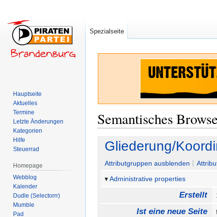
Spezialseite
Hauptseite
Aktuelles
Termine
Semantisches Brows
Letzte Änderungen
Kategorien
Hilfe
Zur
Zur
Gliederung/Koordi
Steuerrad
Navigation
Suche
springen
springen
Attributgruppen ausblenden
Attrib
Homepage
Webblog
Administrative properties
Kalender
Erstellt
Dudle (Selectorrr)
Mumble
Ist eine neue Seite
Pad