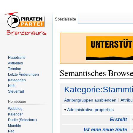
Spezialseite
Hauptseite
Aktuelles
Termine
Semantisches Brows
Letzte Änderungen
Kategorien
Hilfe
Zur
Zur
Kategorie:Stammt
Steuerrad
Navigation
Suche
springen
springen
Attributgruppen ausblenden
Attrib
Homepage
Webblog
Administrative properties
Kalender
Erstellt
Dudle (Selectorrr)
Mumble
Ist eine neue Seite
Pad