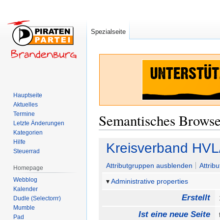
Spezialseite
Hauptseite
Aktuelles
Termine
Semantisches Brows
Letzte Änderungen
Kategorien
Hilfe
Zur
Zur
Kreisverband HVL
Steuerrad
Navigation
Suche
springen
springen
Attributgruppen ausblenden
Attrib
Homepage
Webblog
Administrative properties
Kalender
Erstellt
Dudle (Selectorrr)
Mumble
Ist eine neue Seite
Pad