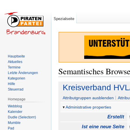
Spezialseite
Hauptseite
Aktuelles
Termine
Semantisches Brows
Letzte Änderungen
Kategorien
Hilfe
Zur
Zur
Kreisverband HVL
Steuerrad
Navigation
Suche
springen
springen
Attributgruppen ausblenden
Attrib
Homepage
Webblog
Administrative properties
Kalender
Erstellt
Dudle (Selectorrr)
Mumble
Ist eine neue Seite
Pad