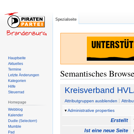
Spezialseite
Hauptseite
Aktuelles
Termine
Semantisches Brows
Letzte Änderungen
Kategorien
Hilfe
Zur
Zur
Kreisverband HVL
Steuerrad
Navigation
Suche
springen
springen
Attributgruppen ausblenden
Attrib
Homepage
Webblog
Administrative properties
Kalender
Erstellt
Dudle (Selectorrr)
Mumble
Ist eine neue Seite
Pad