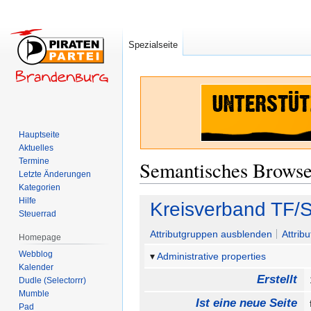
Spezialseite
Hauptseite
Aktuelles
Termine
Semantisches Brows
Letzte Änderungen
Kategorien
Hilfe
Zur
Zur
Kreisverband TF/
Steuerrad
Navigation
Suche
springen
springen
Attributgruppen ausblenden
Attrib
Homepage
Webblog
Administrative properties
Kalender
Erstellt
Dudle (Selectorrr)
Mumble
Ist eine neue Seite
Pad