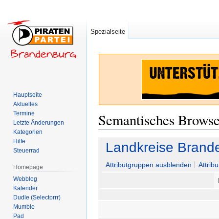
Spezialseite
Hauptseite
Aktuelles
Termine
Semantisches Brows
Letzte Änderungen
Kategorien
Hilfe
Zur
Zur
Landkreise Brand
Steuerrad
Navigation
Suche
springen
springen
Attributgruppen ausblenden
Attrib
Homepage
Webblog
Kalender
Dudle (Selectorrr)
Mumble
Pad