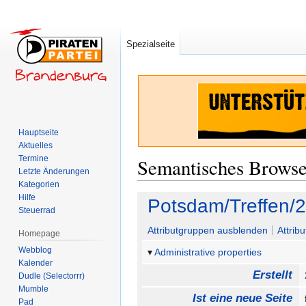
Spezialseite
Hauptseite
Aktuelles
Termine
Semantisches Brows
Letzte Änderungen
Kategorien
Hilfe
Zur
Zur
Potsdam/Treffen/
Steuerrad
Navigation
Suche
springen
springen
Attributgruppen ausblenden
Attrib
Homepage
Webblog
Administrative properties
Kalender
Erstellt
Dudle (Selectorrr)
Mumble
Ist eine neue Seite
Pad