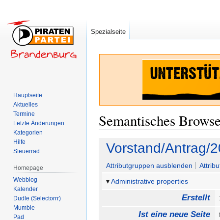
Spezialseite
Hauptseite
Aktuelles
Termine
Semantisches Brows
Letzte Änderungen
Kategorien
Hilfe
Zur
Zur
Vorstand/Antrag/
Steuerrad
Navigation
Suche
springen
springen
Attributgruppen ausblenden
Attrib
Homepage
Webblog
Administrative properties
Kalender
Erstellt
Dudle (Selectorrr)
Mumble
Ist eine neue Seite
Pad