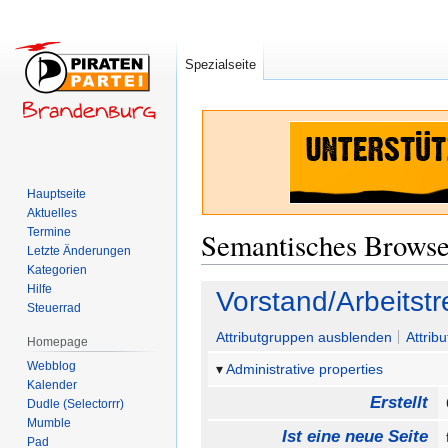
Spezialseite
Hauptseite
Aktuelles
Termine
Semantisches Brows
Letzte Änderungen
Kategorien
Hilfe
Zur
Zur
Vorstand/Arbeitst
Steuerrad
Navigation
Suche
springen
springen
Attributgruppen ausblenden
Attrib
Homepage
Webblog
Administrative properties
Kalender
Erstellt
Dudle (Selectorrr)
Mumble
Ist eine neue Seite
Pad