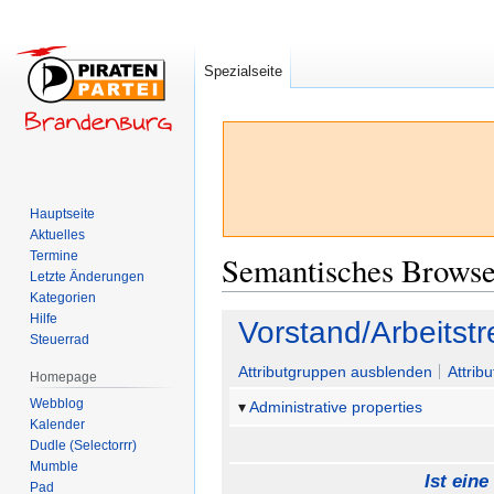
Spezialseite
Hauptseite
Aktuelles
Termine
Semantisches Brows
Letzte Änderungen
Kategorien
Hilfe
Zur
Zur
Vorstand/Arbeitst
Steuerrad
Navigation
Suche
springen
springen
Attributgruppen ausblenden
Attrib
Homepage
Webblog
Administrative properties
Kalender
Dudle (Selectorrr)
Mumble
Ist eine
Pad