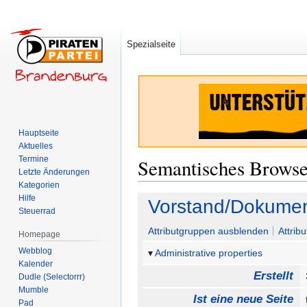
Spezialseite
Hauptseite
Aktuelles
Termine
Semantisches Brows
Letzte Änderungen
Kategorien
Hilfe
Zur
Zur
Vorstand/Dokumen
Steuerrad
Navigation
Suche
springen
springen
Attributgruppen ausblenden
Attrib
Homepage
Webblog
Administrative properties
Kalender
Erstellt
Dudle (Selectorrr)
Mumble
Ist eine neue Seite
Pad