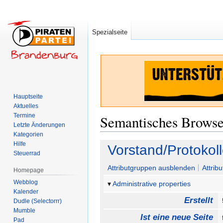
Spezialseite
Hauptseite
Aktuelles
Termine
Semantisches Brows
Letzte Änderungen
Kategorien
Hilfe
Zur
Zur
Vorstand/Protokol
Steuerrad
Navigation
Suche
springen
springen
Attributgruppen ausblenden
Attrib
Homepage
Webblog
Administrative properties
Kalender
Erstellt
Dudle (Selectorrr)
Mumble
Ist eine neue Seite
Pad