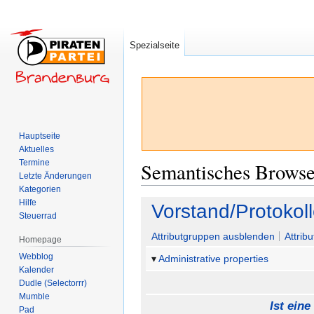
Spezialseite
Hauptseite
Aktuelles
Termine
Semantisches Brows
Letzte Änderungen
Kategorien
Hilfe
Zur
Zur
Vorstand/Protokol
Steuerrad
Navigation
Suche
springen
springen
Attributgruppen ausblenden
Attrib
Homepage
Webblog
Administrative properties
Kalender
Dudle (Selectorrr)
Mumble
Ist eine
Pad