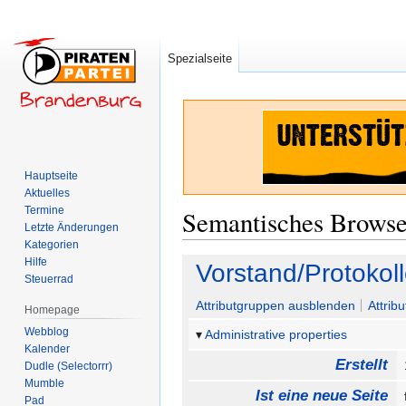
Spezialseite
Hauptseite
Aktuelles
Termine
Semantisches Brows
Letzte Änderungen
Kategorien
Hilfe
Zur
Zur
Vorstand/Protokol
Steuerrad
Navigation
Suche
springen
springen
Attributgruppen ausblenden
Attrib
Homepage
Webblog
Administrative properties
Kalender
Erstellt
Dudle (Selectorrr)
Mumble
Ist eine neue Seite
Pad