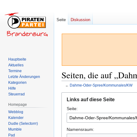
Seite
Diskussion
Hauptseite
Aktuelles
Termine
Seiten, die auf „Da
Letzte Änderungen
Kategorien
←
Dahme-Oder-Spree/Kommunales/KW
Hilfe
Steuerrad
Zur
Zur
Links auf diese Seite
Navigation
Suche
Homepage
Seite:
springen
springen
Webblog
Kalender
Dudle (Selectorrr)
Namensraum:
Mumble
Pad