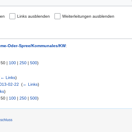
den
Links ausblenden
Weiterleitungen ausblenden
me-Oder-Spree/Kommunales/KW
:
|
50
|
100
|
250
|
500
)
(
← Links
)
2013-02-22
‎
(
← Links
)
ks
)
|
50
|
100
|
250
|
500
)
schluss