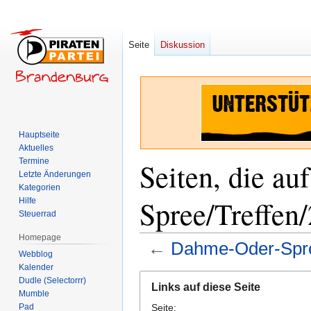
Seite
Diskussion
Hauptseite
Aktuelles
Termine
Seiten, die a
Letzte Änderungen
Kategorien
Spree/Treffen
Hilfe
Steuerrad
Homepage
←
Dahme-Oder-Spre
Webblog
Kalender
Zur
Zur
Dudle (Selectorrr)
Links auf diese Seite
Navigation
Suche
Mumble
Pad
Seite:
springen
springen