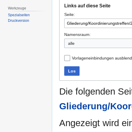
Zur
Zur
Links auf diese Seite
Navigation
Suche
Werkzeuge
Seite:
springen
springen
Spezialseiten
Druckversion
Namensraum:
alle
Vorlageneinbindungen ausblen
Los
Die folgenden Sei
Gliederung/Koor
Angezeigt wird ein