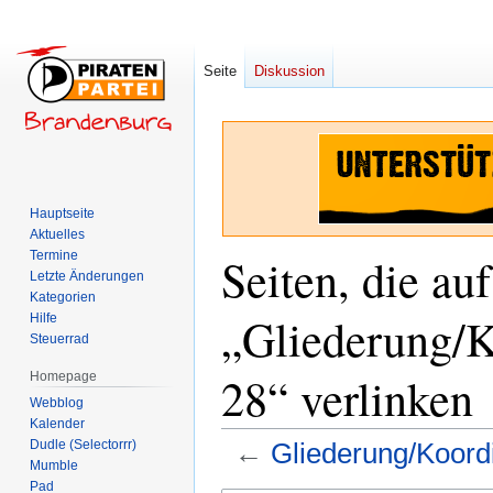
Seite
Diskussion
Hauptseite
Aktuelles
Termine
Seiten, die auf
Letzte Änderungen
Kategorien
„Gliederung/K
Hilfe
Steuerrad
28“ verlinken
Homepage
Webblog
Kalender
Dudle (Selectorrr)
←
Gliederung/Koord
Mumble
Pad